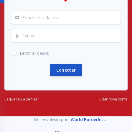
Lembrar dados
Conectar
Esqueceu a senha?
Criar nova conta
Desenvolvido por:
World Borderless